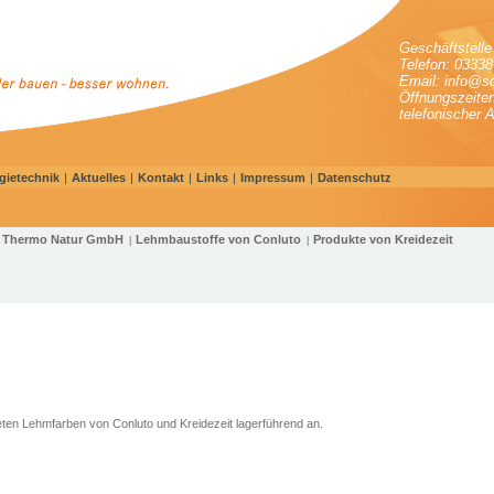
Geschäftstell
Telefon: 03338
Email: info@s
Öffnungszeite
telefonischer 
gietechnik
|
Aktuelles
|
Kontakt
|
Links
|
Impressum
|
Datenschutz
 Thermo Natur GmbH
Lehmbaustoffe von Conluto
Produkte von Kreidezeit
|
|
eten Lehmfarben von Conluto und Kreidezeit lagerführend an.