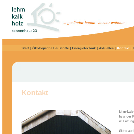
Start
|
Ökologische Baustoffe
|
Energietechnik
|
Aktuelles
|
Kontakt
|
Kontakt
lehm-kalk
bzw. der 
ist Lüftun
Siehe auc