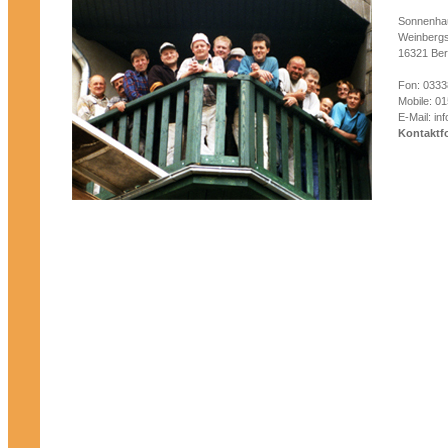
Sonnenha
Weinbergs
16321 Be
Fon: 0333
Mobile: 0
E-Mail:
in
Kontaktf