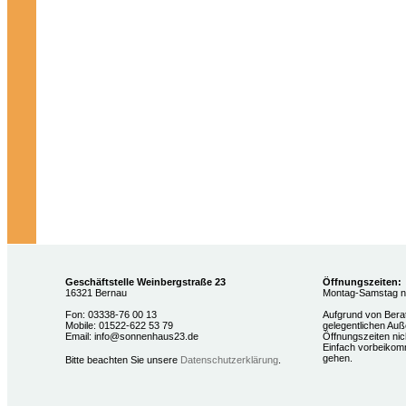
Geschäftstelle Weinbergstraße 23
Öffnungszeiten:
16321 Bernau
Montag-Samstag na
Fon: 03338-76 00 13
Aufgrund von Bera
Mobile: 01522-622 53 79
gelegentlichen Auß
Email: info@sonnenhaus23.de
Öffnungszeiten nich
Einfach vorbeikom
gehen.
Bitte beachten Sie unsere
Datenschutzerklärung
.