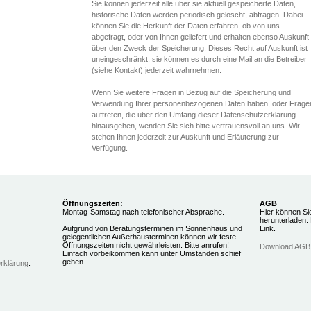
Sie können jederzeit alle über sie aktuell gespeicherte Daten,
historische Daten werden periodisch gelöscht, abfragen. Dabei
können Sie die Herkunft der Daten erfahren, ob von uns
abgefragt, oder von Ihnen geliefert und erhalten ebenso Auskunft
über den Zweck der Speicherung. Dieses Recht auf Auskunft ist
uneingeschränkt, sie können es durch eine Mail an die Betreiber
(siehe Kontakt) jederzeit wahrnehmen.
Wenn Sie weitere Fragen in Bezug auf die Speicherung und
Verwendung Ihrer personenbezogenen Daten haben, oder Frage
auftreten, die über den Umfang dieser Datenschutzerklärung
hinausgehen, wenden Sie sich bitte vertrauensvoll an uns. Wir
stehen Ihnen jederzeit zur Auskunft und Erläuterung zur
Verfügung.
Öffnungszeiten:
AGB
Montag-Samstag nach telefonischer Absprache.
Hier können Si
herunterladen. 
Aufgrund von Beratungsterminen im Sonnenhaus und
Link.
gelegentlichen Außerhausterminen können wir feste
Öffnungszeiten nicht gewährleisten. Bitte anrufen!
Download AGB
Einfach vorbeikommen kann unter Umständen schief
gehen.
rklärung
.