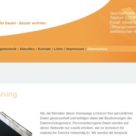
Geschäftstell
Telefon: 03338
Email: info@s
Öffnungszeite
telefonischer 
gietechnik
|
Aktuelles
|
Kontakt
|
Links
|
Impressum
|
Datenschutz
ärung
Wir, die Betreiber dieser Homepage schützen Ihre persönlichen
Daten gewissenhaft und befolgen dabei alle Bestimmungen der
Datenschutzgesetze. Personenbezogene Daten werden auf
dieser Webseite nur soweit erhoben, wie es technisch für
statistische Zwecke notwendig ist. Wir werden die temporär