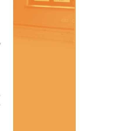
r
h
n