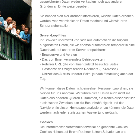
gespeicherten Daten weder verkaufen noch aus anderen
Gründen an Dritte weitergegeben.
Sie können sich hier darüber informieren, welche Daten erhoben
werden, was wir mit diesen Daten machen und wie wir Ihren
Schutz sicherstellen.
Server-Log-Files
Ihr Browser übermittelt von sich aus automatisch die folgend
aufgelisteten Daten, die wir ebenso automatisiert temporär in eine
Datenbank auf unserem Server abspeichern:
- Browsertyp und Version
- Das von Ihnen verwendete Betriebssystem
- Referrer URL (die von Ihnen zuletzt besuchte Seite)
- Hostname des zugreifenden Rechners (IP Adresse)
- Uhrzeit des Aufrufs unserer Seite, je nach Einstellung auch der
Tag.
Wir können diese Daten nicht einzelnen Personen zuordnen, sie
bleiben für uns anonym. Wir führen diese Daten auch nicht mit
Daten aus anderen Quellen zusammen, sie dienen ausschließlic
statistischen Zwecken, um die Besuchshäufigkeit und das
Navigieren in dieser Homepage analysieren zu können, die Date
werden nach jeder statistischen Auswertung gelöscht.
Cookies
Die Internetseiten verwenden teilweise so genannte Cookies.
Cookies richten auf Ihrem Rechner keinen Schaden an und