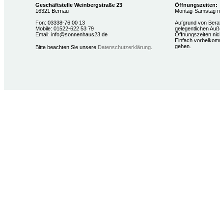
Geschäftstelle Weinbergstraße 23
Öffnungszeiten:
16321 Bernau
Montag-Samstag na
Fon: 03338-76 00 13
Aufgrund von Bera
Mobile: 01522-622 53 79
gelegentlichen Auß
Email: info@sonnenhaus23.de
Öffnungszeiten nich
Einfach vorbeikom
gehen.
Bitte beachten Sie unsere
Datenschutzerklärung
.