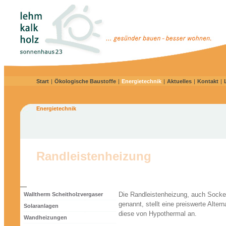
Start
|
Ökologische Baustoffe
|
Energietechnik
|
Aktuelles
|
Kontakt
|
Energietechnik
Randleistenheizung
Die Randleistenheizung, auch Sockel
Walltherm Scheitholzvergaser
genannt, stellt eine preiswerte Alter
Solaranlagen
diese von Hypothermal an.
Wandheizungen